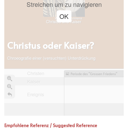
Streichen um zu navigieren
OK
WikiMedia Commons
Christus und Kaiser
Christus oder Kaiser?
Chroeografie einer (versuchten) Unterdrückung
Christen
Periode des "Grossen Friedens"
Kaiser
Ereignis
Empfohlene Referenz / Suggested
Reference