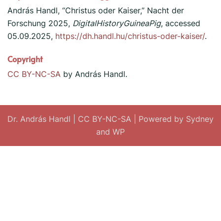
Apr.
Juli
Okt.
Feb.
Mai
Aug.
Nov.
András Handl, “Christus oder Kaiser,” Nacht der
248
TimelineJS
Forschung 2025,
DigitalHistoryGuineaPig
, accessed
05.09.2025,
https://dh.handl.hu/christus-oder-kaiser/
.
Copyright
CC BY-NC-SA
by András Handl.
Dr. András Handl
|
CC BY-NC-SA
| Powered by
Sydney
and
WP